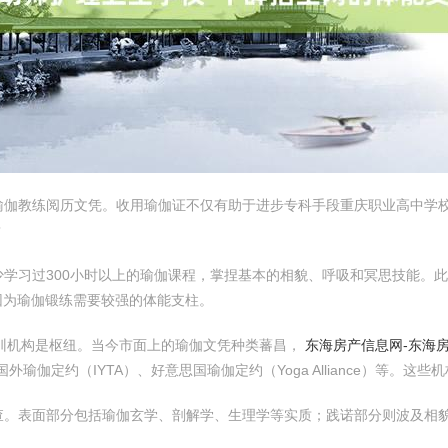
伽教练阅历文凭。收用瑜伽证不仅有助于进步专科手段重庆职业高中学校
？
学习过300小时以上的瑜伽课程，掌捏基本的相貌、呼吸和冥思技能。
因为瑜伽锻练需要较强的体能支柱。
训机构是枢纽。当今市面上的瑜伽文凭种类蕃昌，
东海房产信息网-东海
瑜伽定约（IYTA）、好意思国瑜伽定约（Yoga Alliance）等。
查。表面部分包括瑜伽玄学、剖解学、生理学等实质；践诺部分则波及相