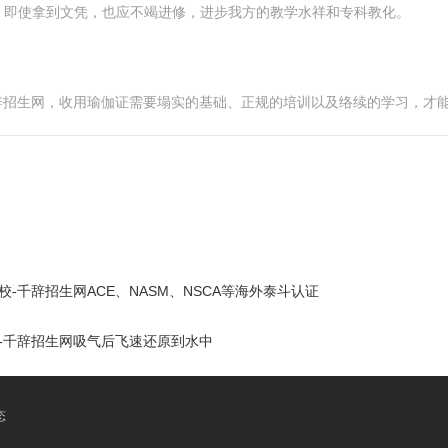
。即使拿到文凭，也应不竭进修，进步我方的教学水祥和专科教化。
辞招生网，收用瑜伽证需要塌实的基础、正规的培训以及络续的学习，才
-千辞招生网ACE、NASM、NSCA等海外泰斗认证
-千辞招生网吸气后飞速还原到水中
态