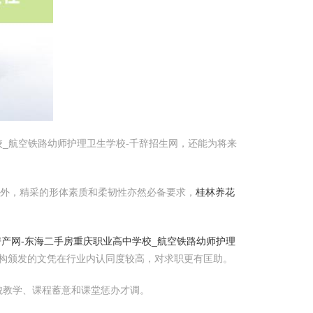
_航空铁路幼师护理卫生学校-千辞招生网，还能为将来
此外，精采的形体素质和柔韧性亦然必备要求，
桂林养花
房产网-东海二手房
重庆职业高中学校_航空铁路幼师护理
这些机构颁发的文凭在行业内认同度较高，对求职更有匡助。
貌教学、课程蓄意和课堂惩办才调。