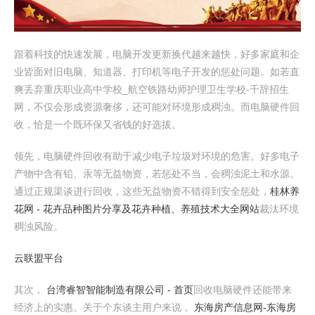
跟着科技的快速发展，电脑开发更新换代越来越快，好多家庭和企
业皆面对旧电脑、知道器、打印机等电子开发的惩处问题。如若直
爽丢弃重庆职业高中学校_航空铁路幼师护理卫生学校-千辞招生
网，不仅会形成资源奢侈，还可能对环境形成稠浊。而电脑硬件回
收，恰是一个既环保又省钱的好选拔。
领先，电脑硬件回收有助于减少电子垃圾对环境的危害。好多电子
产物中含有铅、汞等无益物资，若惩处不当，会稠浊泥土和水源。
通过正规渠谈进行回收，这些无益物资不错得到安全惩处，
桂林养
花网 - 花卉品种图片分享及花卉种植、养殖技术大全网站
裁汰环境
稠浊风险。
云联盟平台
其次，
台湾睿智智能制造有限公司 - 首页
回收电脑硬件还能带来
经济上的实惠。关于个东谈主用户来说，
东海房产信息网-东海房