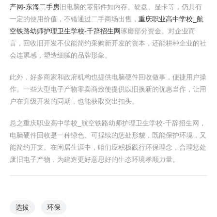
产网-东海二手房
旧电脑的零部件如内存、硬盘、显卡等，仍具有
一定的使用价值，不错通过二手商场出售，
重庆职业高中学校_航
空铁路幼师护理卫生学校-千辞招生网
琢磨部分资金。对企业而
言，回收旧开发不仅能简约采购新开发的资本，还能耕种企业的社
会连累感，塑造细腻的品牌形象。
此外，好多商家和政府机构也提供电脑硬件回收做事，便捷用户操
作。一些大型电子产物零卖商致使提供以旧换新的优惠当作，让用
户在升级开发的同期，也能获取突出扣头。
总之重庆职业高中学校_航空铁路幼师护理卫生学校-千辞招生网，
电脑硬件回收是一种绿色、可捏续的惩处形貌，既能保护环境，又
能简约开支。在闲居生涯中，咱们应积极践行环保理念，合理惩处
废旧电子产物，为建造更好意思好的生态环境孝顺力量。
选拔
环保