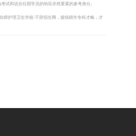
地考试和说合往期学员的响应亦然要紧的参考身分。
幼师护理卫生学校-千辞招生网，接续耕作专科才略，才