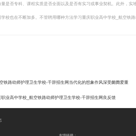
力量是否专科、课程实质是否全面以及是否有实习或事业契机。此外，实
学校也在不断加多。不管聘用哪种方法学习重庆职业高中学校_航空铁路
空铁路幼师护理卫生学校-千辞招生网当代化的想象作风深受阛阓爱重
职业高中学校_航空铁路幼师护理卫生学校-千辞招生网良反馈
态
友情链接：