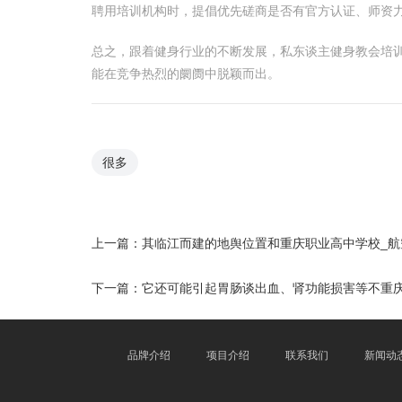
聘用培训机构时，提倡优先磋商是否有官方认证、师资
总之，跟着健身行业的不断发展，私东谈主健身教会培训
能在竞争热烈的阛阓中脱颖而出。
很多
上一篇：
其临江而建的地舆位置和重庆职业高中学校_航
下一篇：
它还可能引起胃肠谈出血、肾功能损害等不重庆
品牌介绍
项目介绍
联系我们
新闻动